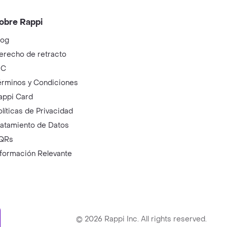
obre Rappi
log
erecho de retracto
IC
érminos y Condiciones
appi Card
olíticas de Privacidad
ratamiento de Datos
QRs
nformación Relevante
ry
©
2026
Rappi Inc. All rights reserved.