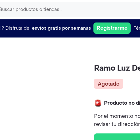
Registrarme
i?
Disfruta de
envíos gratis por semanas
Té
Ramo Luz De
Agotado
Producto no d
Por el momento no
revisar tu direcció