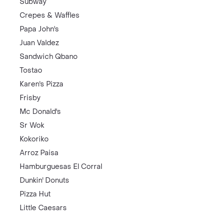
Subway
Crepes & Waffles
Papa John's
Juan Valdez
Sandwich Qbano
Tostao
Karen's Pizza
Frisby
Mc Donald's
Sr Wok
Kokoriko
Arroz Paisa
Hamburguesas El Corral
Dunkin' Donuts
Pizza Hut
Little Caesars