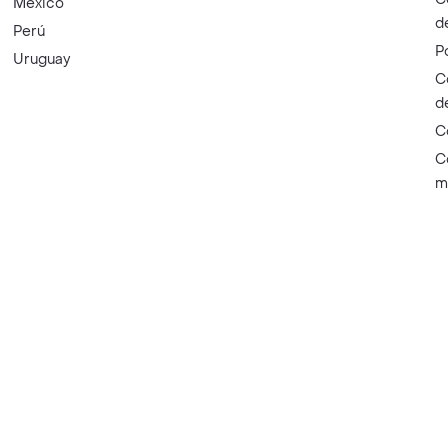
México
d
Perú
P
Uruguay
C
d
C
C
m