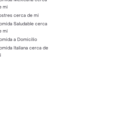
e mi
ostres cerca de mi
omida Saludable cerca
e mi
omida a Domicilio
omida Italiana cerca de
i