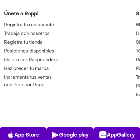
Únete a Rappi
S
Registra tu restaurante
B
Trabaja con nosotros
D
Registra tu tienda
S
Posiciones disponibles
T
Quiero ser Rappitendero
R
Haz crecer tu marca
P
Incrementa tus ventas
T
con Pide por Rappi
P
I
App Store
Play Store
AppGalle
App Store
Google play
AppGallery