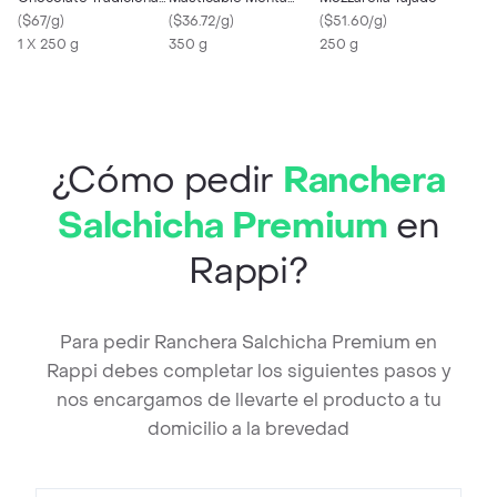
250 g
(
$67/g
)
Fresa
(
$36.72/g
)
(
$51.60/g
)
1 X 250 g
350 g
250 g
¿Cómo pedir
Ranchera
Salchicha Premium
en
Rappi?
Para pedir Ranchera Salchicha Premium en
Rappi debes completar los siguientes pasos y
nos encargamos de llevarte el producto a tu
domicilio a la brevedad