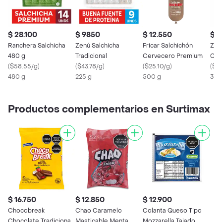
$ 28.100
$ 9850
$ 12.550
$ 1
Ranchera Salchicha
Zenú Salchicha
Fricar Salchichón
Zen
480 g
Tradicional
Cervecero Premium
Cer
(
$58.55/g
)
(
$43.78/g
)
(
$25.10/g
)
(
$47
480 g
225 g
500 g
300
Productos complementarios en Surtimax
$ 16.750
$ 12.850
$ 12.900
Chocobreak
Chao Caramelo
Colanta Queso Tipo
Chocolate Tradicional
Masticable Menta
Mozzarella Tajado