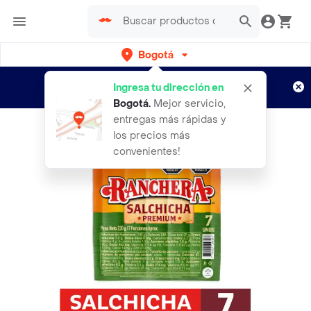
Bogotá
Regístrate
¿Nuevo en Rappi?
y disfruta de
Ingresa tu dirección en
envíos gratis por semanas
Aplican TyC
Bogotá
.
Mejor servicio,
entregas más rápidas y
los precios más
convenientes!