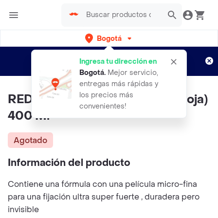
Bogotá
Regístrate
¿Nuevo en Rappi?
y disfruta de
Ingresa tu dirección en
envíos gratis por semanas
Aplican TyC
Bogotá
.
Mejor servicio,
entregas más rápidas y
los precios más
RED ONE Laca Full Force 07 ( Roja)
convenientes!
400 Ml
Agotado
Información del producto
Contiene una fórmula con una película micro-fina
para una fijación ultra super fuerte , duradera pero
invisible