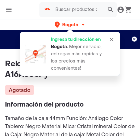
Bogotá
Regístrate
¿Nuevo en Rappi?
y disfruta de
Ingresa tu dirección en
envíos gratis por semanas
Aplican TyC
Bogotá
.
Mejor servicio,
entregas más rápidas y
los precios más
Reloj Q&Q Coleccion De Lujo
convenientes!
A16A503Py
Agotado
Información del producto
Tamaño de la caja:44mm Función: Análogo Color
Tablero: Negro Material Mica: Cristal mineral Color de
la Caja: Negro Material de la caja: Metal Color del