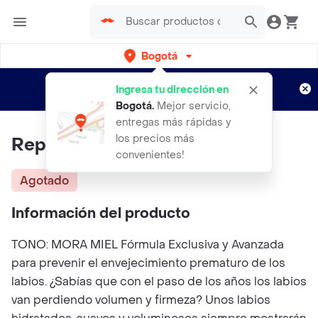
Bogotá
Regístrate
¿Nuevo en Rappi?
y disfruta de
Ingresa tu dirección en
envíos gratis por semanas
Aplican TyC
Bogotá
.
Mejor servicio,
entregas más rápidas y
los precios más
Reparador Labial Regenecare
convenientes!
Agotado
Información del producto
TONO: MORA MIEL Fórmula Exclusiva y Avanzada
para prevenir el envejecimiento prematuro de los
labios. ¿Sabías que con el paso de los años los labios
van perdiendo volumen y firmeza? Unos labios