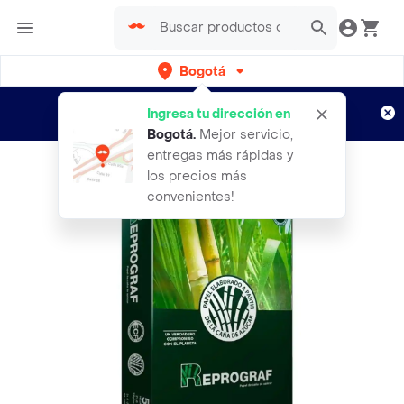
Bogotá
Regístrate
¿Nuevo en Rappi?
y disfruta de
Ingresa tu dirección en
envíos gratis por semanas
Aplican TyC
Bogotá
.
Mejor servicio,
entregas más rápidas y
los precios más
convenientes!