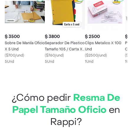
$ 3500
$ 3800
$ 2500
$ 2
Sobre De Manila Oficio
Separador De Plastico
Clips Metalico X 100
Paq
X 5 Und
Tamaño 105 / Carta X
Und
Opa
(
$700/und
)
5 Und
(
$760/und
)
(
$2500/und
)
Hoj
(
$2
5Und
5Und
1Und
Tam
1Un
¿Cómo pedir
Resma De
Papel Tamaño Oficio
en
Rappi?