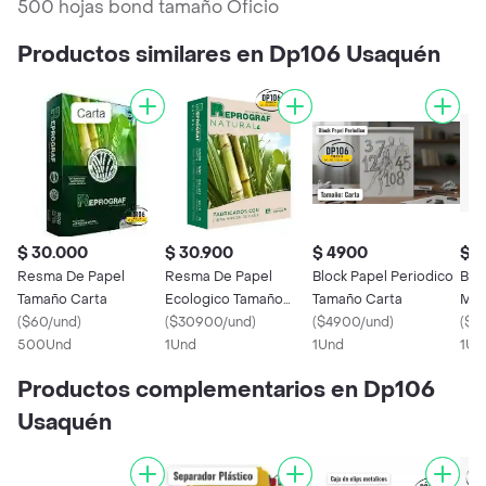
500 hojas bond tamaño Oficio
Productos similares en Dp106 Usaquén
$ 30.000
$ 30.900
$ 4900
$ 
Resma De Papel
Resma De Papel
Block Papel Periodico
Blo
Tamaño Carta
Ecologico Tamaño
Tamaño Carta
Mil
(
$60/und
)
Carta
(
$30900/und
)
(
$4900/und
)
(
$6
500Und
1Und
1Und
1Un
Productos complementarios en Dp106
Usaquén