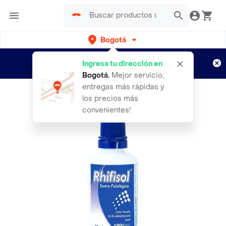
Bogotá
Regístrate
¿Nuevo en Rappi?
y disfruta de
Ingresa tu dirección en
envíos gratis por semanas
Aplican TyC
Bogotá
.
Mejor servicio,
entregas más rápidas y
los precios más
convenientes!