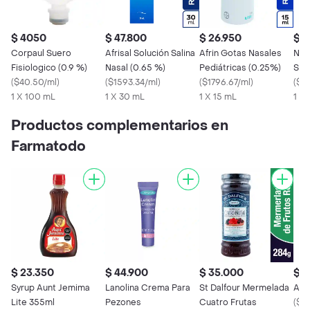
$ 4050
$ 47.800
$ 26.950
$ 6
Corpaul Suero
Afrisal Solución Salina
Afrin Gotas Nasales
Nei
Fisiologico (0.9 %)
Nasal (0.65 %)
Pediátricas (0.25%)
Sali
(
$40.50/ml
)
(
$1593.34/ml
)
(
$1796.67/ml
)
Kid
(
$8
1 X 100 mL
1 X 30 mL
1 X 15 mL
1 X
Productos complementarios en
Farmatodo
$ 23.350
$ 44.900
$ 35.000
$ 
Syrup Aunt Jemima
Lanolina Crema Para
St Dalfour Mermelada
Alfa
Lite 355ml
Pezones
Cuatro Frutas
(
$2