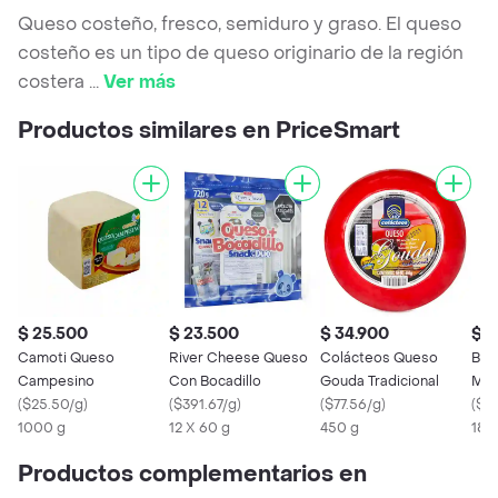
Queso costeño, fresco, semiduro y graso. El queso
costeño es un tipo de queso originario de la región
costera
...
Ver más
Productos similares en PriceSmart
$ 25.500
$ 23.500
$ 34.900
$ 3
Camoti Queso
River Cheese Queso
Colácteos Queso
Bel
Campesino
Con Bocadillo
Gouda Tradicional
Moz
(
$25.50/g
)
(
$391.67/g
)
(
$77.56/g
)
Fre
(
$67
1000 g
12 X 60 g
450 g
18 
Productos complementarios en