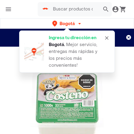
Bogotá
Regístrate
¿Nuevo en Rappi?
y disfruta de
Ingresa tu dirección en
envíos gratis por semanas
Aplican TyC
Bogotá
.
Mejor servicio,
entregas más rápidas y
los precios más
convenientes!