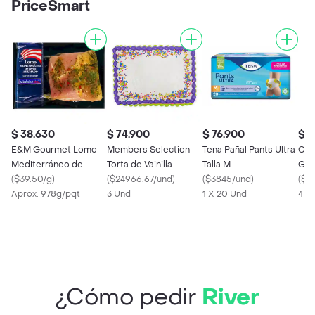
PriceSmart
$ 38.630
$ 74.900
$ 76.900
$ 2
E&M Gourmet Lomo
Members Selection
Tena Pañal Pants Ultra
Coc
Mediterráneo de
Torta de Vainilla
Talla M
Gas
Cerdo Ahumado
(
$39.50/g
)
Pequeña
(
$24966.67/und
)
(
$3845/und
)
4 U
(
$9.
Aprox. 978g/pqt
3 Und
1 X 20 Und
4 x 
¿Cómo pedir
River