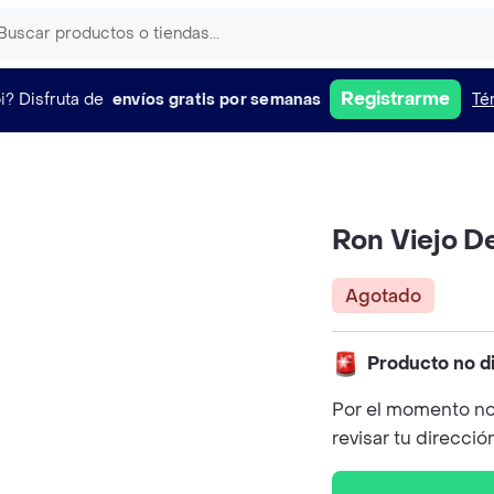
Registrarme
i?
Disfruta de
envíos gratis por semanas
Té
Ron Viejo D
Agotado
Producto no d
Por el momento no
revisar tu direcció