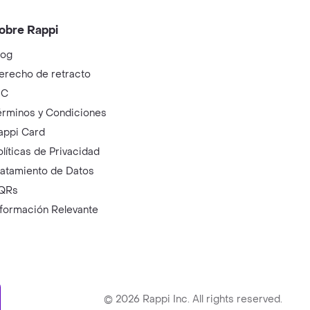
obre Rappi
log
erecho de retracto
IC
érminos y Condiciones
appi Card
olíticas de Privacidad
ratamiento de Datos
QRs
nformación Relevante
ry
©
2026
Rappi Inc. All rights reserved.