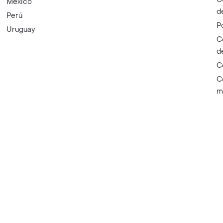
México
d
Perú
P
Uruguay
C
d
C
C
m