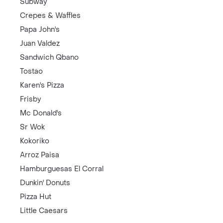
Subway
Crepes & Waffles
Papa John's
Juan Valdez
Sandwich Qbano
Tostao
Karen's Pizza
Frisby
Mc Donald's
Sr Wok
Kokoriko
Arroz Paisa
Hamburguesas El Corral
Dunkin' Donuts
Pizza Hut
Little Caesars