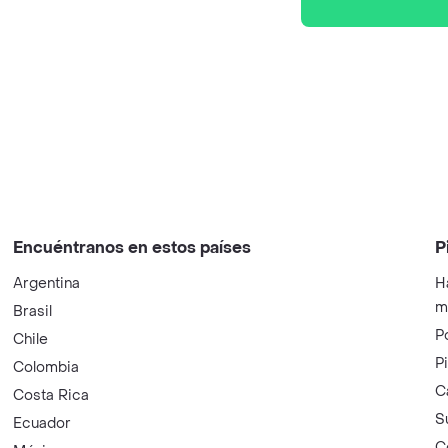
Encuéntranos en estos países
P
Argentina
H
m
Brasil
P
Chile
P
Colombia
C
Costa Rica
S
Ecuador
C