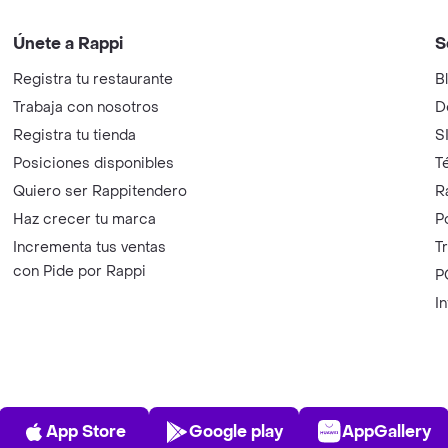
Únete a Rappi
S
Registra tu restaurante
B
Trabaja con nosotros
D
Registra tu tienda
S
Posiciones disponibles
T
Quiero ser Rappitendero
R
Haz crecer tu marca
P
Incrementa tus ventas
T
con Pide por Rappi
P
I
App Store
Play Store
AppGalle
App Store
Google play
AppGallery