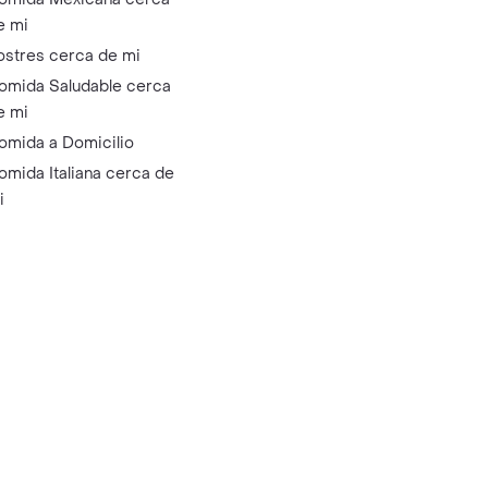
e mi
ostres cerca de mi
omida Saludable cerca
e mi
omida a Domicilio
omida Italiana cerca de
i