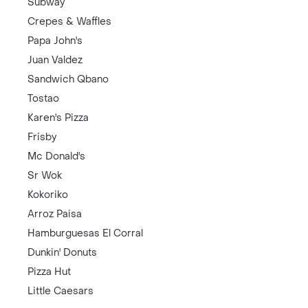
Subway
Crepes & Waffles
Papa John's
Juan Valdez
Sandwich Qbano
Tostao
Karen's Pizza
Frisby
Mc Donald's
Sr Wok
Kokoriko
Arroz Paisa
Hamburguesas El Corral
Dunkin' Donuts
Pizza Hut
Little Caesars