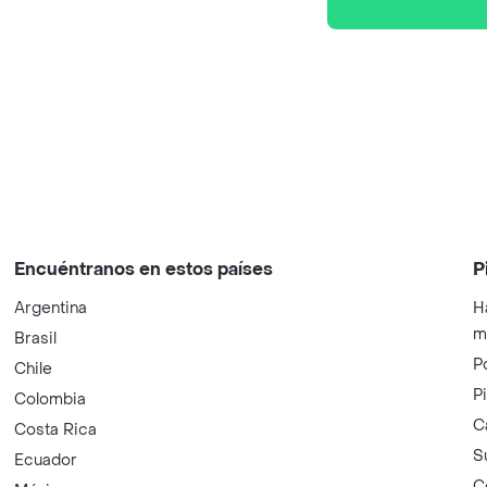
Encuéntranos en estos países
P
Argentina
H
m
Brasil
P
Chile
P
Colombia
C
Costa Rica
S
Ecuador
C