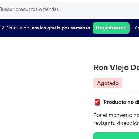
Registrarme
i?
Disfruta de
envíos gratis por semanas
Té
Ron Viejo D
Agotado
Producto no d
Por el momento no
revisar tu direcció