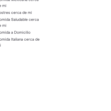
e mi
ostres cerca de mi
omida Saludable cerca
e mi
omida a Domicilio
omida Italiana cerca de
i