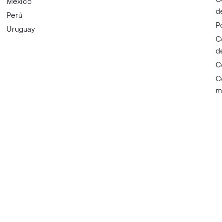
México
d
Perú
P
Uruguay
C
d
C
C
m