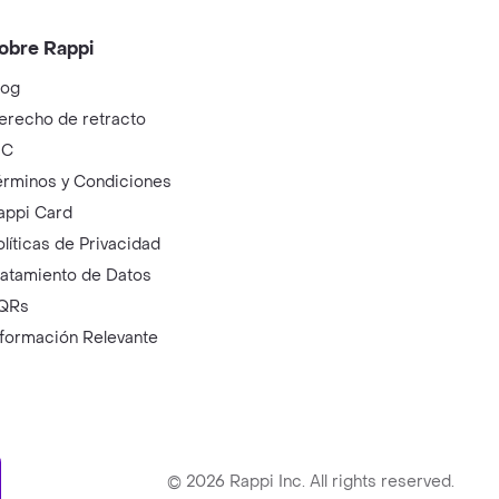
obre Rappi
log
erecho de retracto
IC
érminos y Condiciones
appi Card
olíticas de Privacidad
ratamiento de Datos
QRs
nformación Relevante
ry
©
2026
Rappi Inc. All rights reserved.