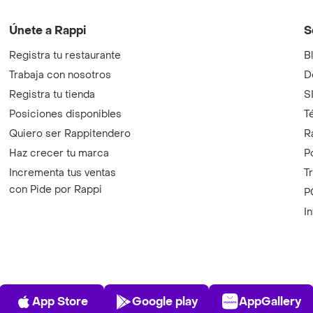
Únete a Rappi
S
Registra tu restaurante
B
Trabaja con nosotros
D
Registra tu tienda
S
Posiciones disponibles
T
Quiero ser Rappitendero
R
Haz crecer tu marca
P
Incrementa tus ventas
T
con Pide por Rappi
P
I
App Store
Play Store
AppGalle
App Store
Google play
AppGallery