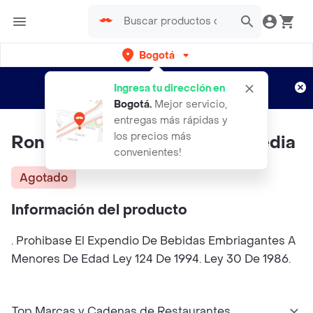
Bogotá
Regístrate
¿Nuevo en Rappi?
y disfruta de
Ingresa tu dirección en
envíos gratis por semanas
Aplican TyC
Bogotá
.
Mejor servicio,
entregas más rápidas y
los precios más
Ron Viejo De Caldas 5 Anos Media
convenientes!
Agotado
Información del producto
. Prohibase El Expendio De Bebidas Embriagantes A
Menores De Edad Ley 124 De 1994. Ley 30 De 1986.
Top Marcas y Cadenas de Restaurantes