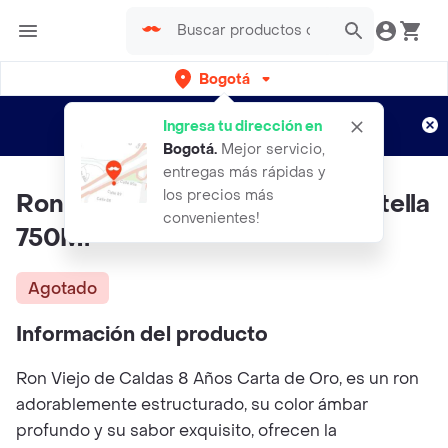
Bogotá
Regístrate
¿Nuevo en Rappi?
y disfruta de
Ingresa tu dirección en
envíos gratis por semanas
Aplican TyC
Bogotá
.
Mejor servicio,
entregas más rápidas y
los precios más
Ron Viejo De Caldas 8 Anos Botella
convenientes!
750Ml
Agotado
Información del producto
Ron Viejo de Caldas 8 Años Carta de Oro, es un ron
adorablemente estructurado, su color ámbar
profundo y su sabor exquisito, ofrecen la