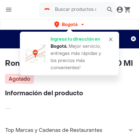
Bogotá
Regístrate
¿Nuevo en Rappi?
y disfruta de
Ingresa tu dirección en
envíos gratis por semanas
Aplican TyC
Bogotá
.
Mejor servicio,
entregas más rápidas y
los precios más
Ron Viejo De Caldas Botella 750 Ml
convenientes!
Agotado
Información del producto
. .. .
Top Marcas y Cadenas de Restaurantes