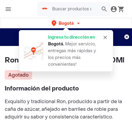
Bogotá
Regístrate
¿Nuevo en Rappi?
y disfruta de
Ingresa tu dirección en
envíos gratis por semanas
Aplican TyC
Bogotá
.
Mejor servicio,
entregas más rápidas y
los precios más
Ron Viejo De Caldas Botella 750Ml
convenientes!
Agotado
Información del producto
Exquisito y tradicional Ron, producido a partir de la
caña de azúcar, añejado en barriles de roble para
adquirir su sabor y consistencia característico.