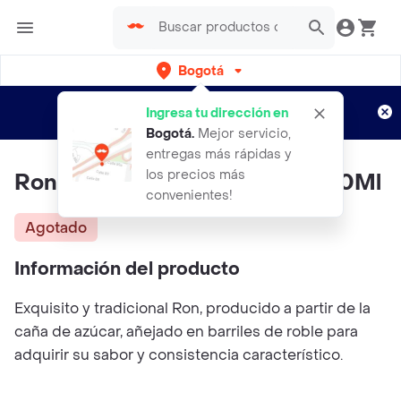
Bogotá
Regístrate
¿Nuevo en Rappi?
y disfruta de
Ingresa tu dirección en
envíos gratis por semanas
Aplican TyC
Bogotá
.
Mejor servicio,
entregas más rápidas y
los precios más
Ron Viejo De Caldas Cuarto 250Ml
convenientes!
Agotado
Información del producto
Exquisito y tradicional Ron, producido a partir de la
caña de azúcar, añejado en barriles de roble para
adquirir su sabor y consistencia característico.