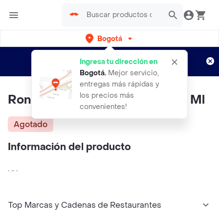
Bogotá
Regístrate
¿Nuevo en Rappi?
y disfruta de
Ingresa tu dirección en
envíos gratis por semanas
Aplican TyC
Bogotá
.
Mejor servicio,
entregas más rápidas y
los precios más
Ron Viejo De Caldas Media 375 Ml
convenientes!
Agotado
Información del producto
. .. .
Top Marcas y Cadenas de Restaurantes