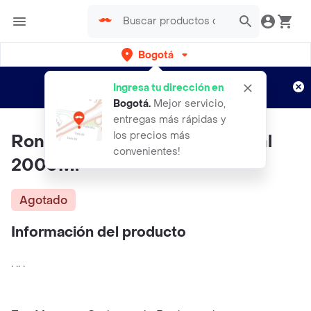
Bogotá
Regístrate
¿Nuevo en Rappi?
y disfruta de
Ingresa tu dirección en
envíos gratis por semanas
Aplican TyC
Bogotá
.
Mejor servicio,
entregas más rápidas y
los precios más
Ron Viejo De Caldas Tradicional
convenientes!
2000Ml
Agotado
Información del producto
. .. .