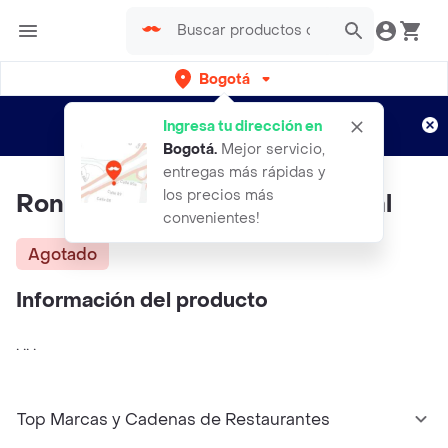
Bogotá
Regístrate
¿Nuevo en Rappi?
y disfruta de
Ingresa tu dirección en
envíos gratis por semanas
Aplican TyC
Bogotá
.
Mejor servicio,
entregas más rápidas y
los precios más
Ron Viejo De Caldas Tradicional
convenientes!
Agotado
Información del producto
. .. .
Top Marcas y Cadenas de Restaurantes