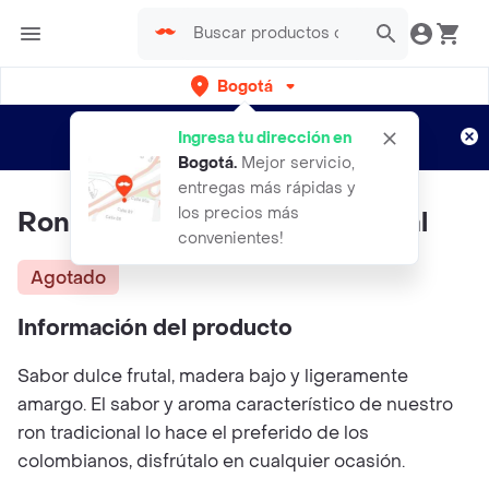
Bogotá
Regístrate
¿Nuevo en Rappi?
y disfruta de
Ingresa tu dirección en
envíos gratis por semanas
Aplican TyC
Bogotá
.
Mejor servicio,
entregas más rápidas y
los precios más
Ron Viejo De Caldas Tradicional
convenientes!
Agotado
Información del producto
Sabor dulce frutal, madera bajo y ligeramente
amargo. El sabor y aroma característico de nuestro
ron tradicional lo hace el preferido de los
colombianos, disfrútalo en cualquier ocasión.