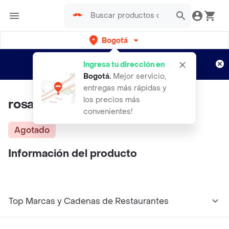
Bogotá
Regístrate
¿Nuevo en Rappi?
y disfruta de
Ingresa tu dirección en
envíos gratis por semanas
Aplican TyC
Bogotá
.
Mejor servicio,
entregas más rápidas y
los precios más
rosas en arreglo floral
convenientes!
Agotado
Información del producto
Top Marcas y Cadenas de Restaurantes