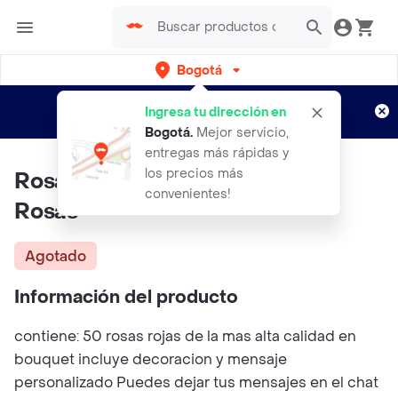
Bogotá
Regístrate
¿Nuevo en Rappi?
y disfruta de
Ingresa tu dirección en
envíos gratis por semanas
Aplican TyC
Bogotá
.
Mejor servicio,
entregas más rápidas y
los precios más
Rosas Rojas Enamorados X50
convenientes!
Rosas
Agotado
Información del producto
contiene: 50 rosas rojas de la mas alta calidad en
bouquet incluye decoracion y mensaje
personalizado Puedes dejar tus mensajes en el chat