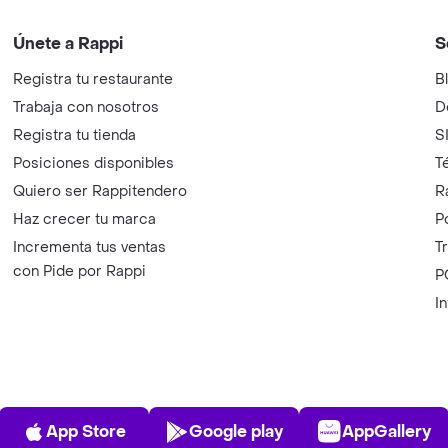
Únete a Rappi
S
Registra tu restaurante
B
Trabaja con nosotros
D
Registra tu tienda
S
Posiciones disponibles
T
Quiero ser Rappitendero
R
Haz crecer tu marca
P
Incrementa tus ventas
T
con Pide por Rappi
P
I
App Store
Play Store
AppGalle
App Store
Google play
AppGallery