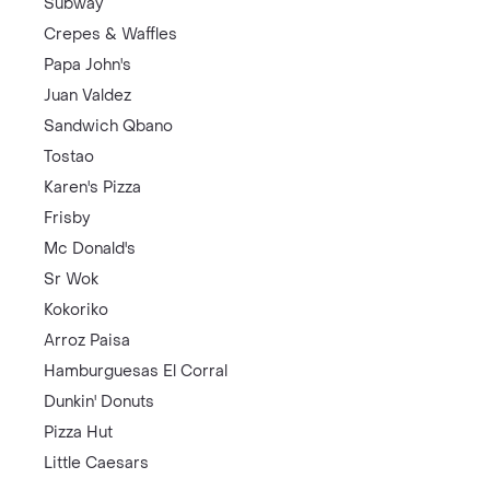
Subway
Crepes & Waffles
Papa John's
Juan Valdez
Sandwich Qbano
Tostao
Karen's Pizza
Frisby
Mc Donald's
Sr Wok
Kokoriko
Arroz Paisa
Hamburguesas El Corral
Dunkin' Donuts
Pizza Hut
Little Caesars