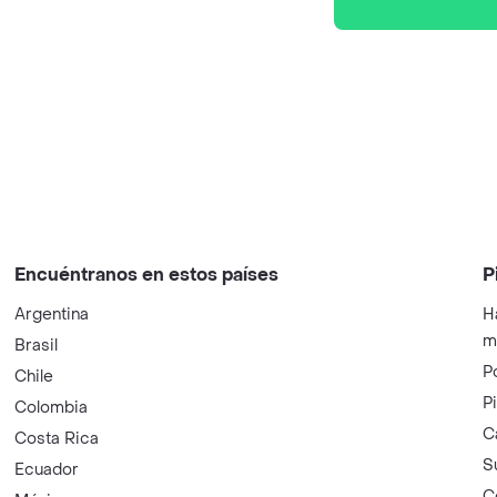
Encuéntranos en estos países
P
Argentina
H
m
Brasil
P
Chile
P
Colombia
C
Costa Rica
S
Ecuador
C