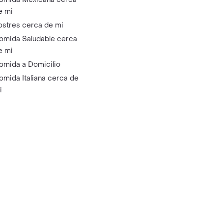
e mi
ostres cerca de mi
omida Saludable cerca
e mi
omida a Domicilio
omida Italiana cerca de
i