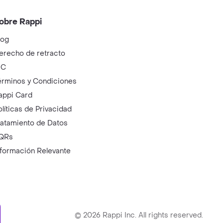
obre Rappi
log
erecho de retracto
IC
érminos y Condiciones
appi Card
olíticas de Privacidad
ratamiento de Datos
QRs
nformación Relevante
ry
©
2026
Rappi Inc. All rights reserved.