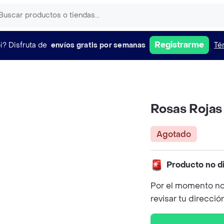
Registrarme
i?
Disfruta de
envíos gratis por semanas
Té
Rosas Rojas
Agotado
Producto no d
Por el momento no
revisar tu direcció