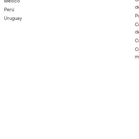
México
d
Perú
P
Uruguay
C
d
C
C
m