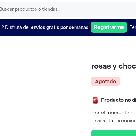
Registrarme
i?
Disfruta de
envíos gratis por semanas
Té
rosas y cho
Agotado
Producto no d
Por el momento no
revisar tu direcció