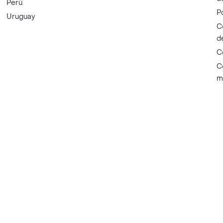
Perú
P
Uruguay
C
d
C
C
m