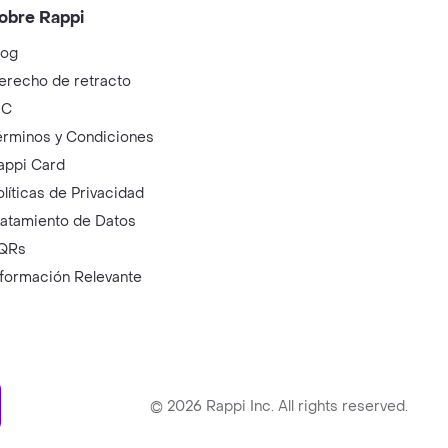
obre Rappi
log
erecho de retracto
IC
érminos y Condiciones
appi Card
olíticas de Privacidad
ratamiento de Datos
QRs
nformación Relevante
ry
©
2026
Rappi Inc. All rights reserved.