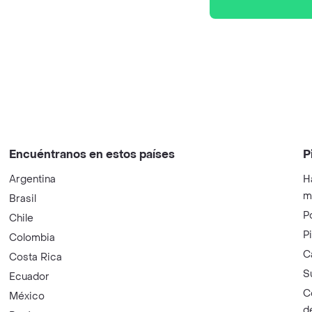
Encuéntranos en estos países
P
Argentina
H
m
Brasil
P
Chile
P
Colombia
C
Costa Rica
S
Ecuador
C
México
d