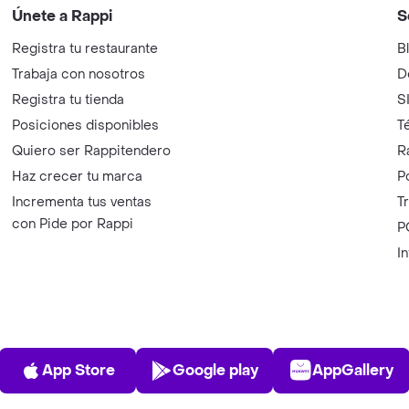
Únete a Rappi
S
Registra tu restaurante
B
Trabaja con nosotros
D
Registra tu tienda
S
Posiciones disponibles
T
Quiero ser Rappitendero
R
Haz crecer tu marca
P
Incrementa tus ventas
T
con Pide por Rappi
P
I
App Store
Play Store
AppGalle
App Store
Google play
AppGallery