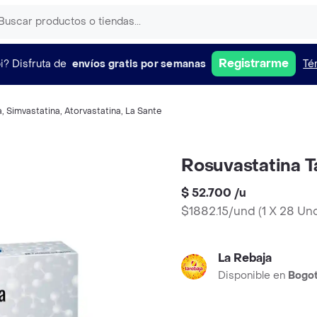
Registrarme
i?
Disfruta de
envíos gratis por semanas
Té
a
,
Simvastatina
,
Atorvastatina
,
La Sante
Rosuvastatina T
$ 52.700
/
u
$1882.15/und
(
1 X 28 Un
La Rebaja
Disponible en
Bogo