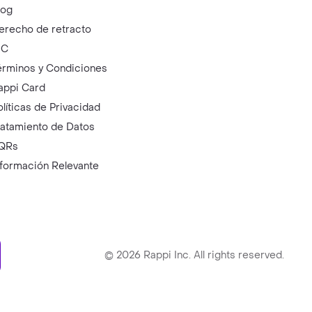
log
erecho de retracto
IC
érminos y Condiciones
appi Card
olíticas de Privacidad
ratamiento de Datos
QRs
nformación Relevante
ry
©
2026
Rappi Inc. All rights reserved.