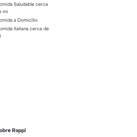
omida Saludable cerca
e mi
omida a Domicilio
omida Italiana cerca de
i
obre Rappi