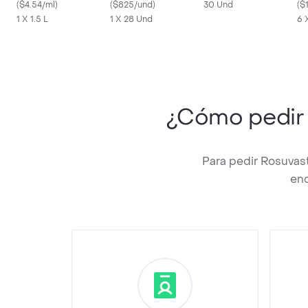
(
$4.54/ml
)
(
$825/und
)
30 Und
(
$
1 X 1.5 L
1 X 28 Und
6 
¿Cómo pedi
Para pedir Rosuvas
enc