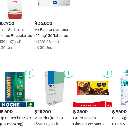
107.900
$ 36.800
nfar Sertralina
Mk Espironolactona
bletas Recubiertas
(25 mg) 30 Tabletas
0 mg)
3596.67/und
)
(
$1226.67/und
)
X 30 Und
1 X 30 Und
18.600
$ 15.700
$ 3500
$ 9600
xpirin Noche (500
Micardis (40 mg)
Crem Helado
Brisa Agu
/10 mg/4 mg)
(
$560.72/und
)
Chococono Vainilla
Bidón 6l