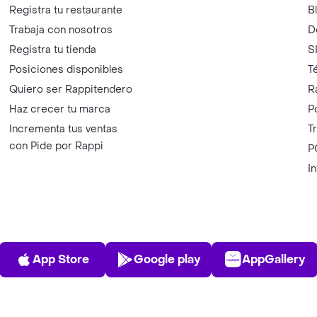
Registra tu restaurante
B
Trabaja con nosotros
D
Registra tu tienda
S
Posiciones disponibles
T
Quiero ser Rappitendero
R
Haz crecer tu marca
P
Incrementa tus ventas
T
con Pide por Rappi
P
I
App Store
Play Store
AppGalle
App Store
Google play
AppGallery