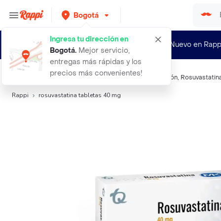
Bogotá
Ingresa tu dirección en
¿Nuevo en Rapp
Bogotá
.
Mejor servicio,
entregas más rápidas y los
precios más convenientes!
Búsquedas relacionadas:
Cardiovascular e Hipertensión
,
Rosuvastatin
Rappi
rosuvastatina tabletas 40 mg