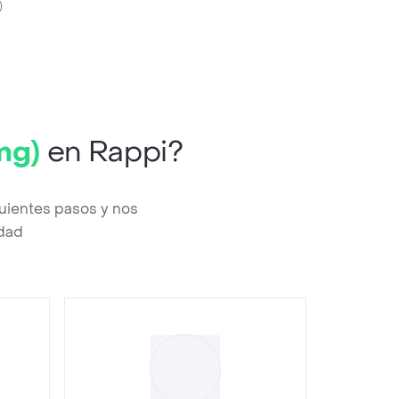
)
mg)
en Rappi?
uientes pasos y nos
edad