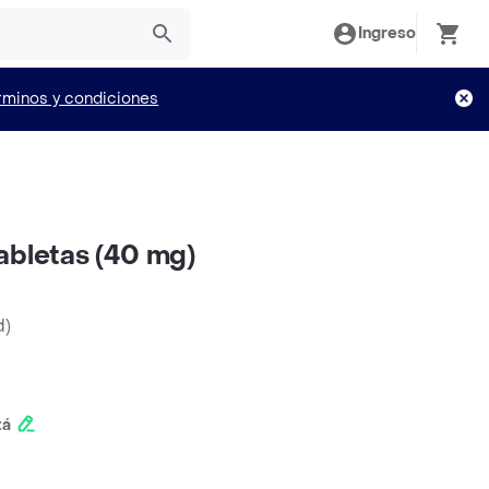
Ingreso
rminos y condiciones
abletas (40 mg)
d
)
tá