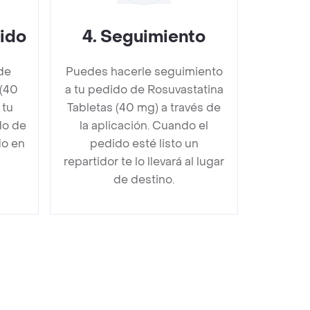
dido
4
.
Seguimiento
de
Puedes hacerle seguimiento
 (40
a tu pedido de Rosuvastatina
 tu
Tabletas (40 mg) a través de
do de
la aplicación. Cuando el
do en
pedido esté listo un
repartidor te lo llevará al lugar
de destino.