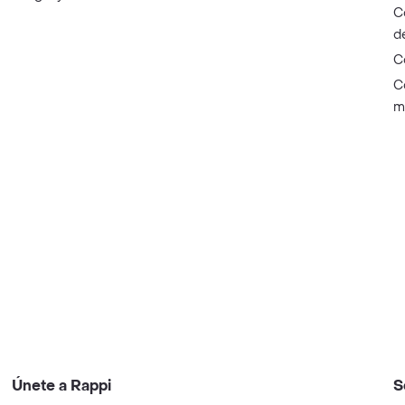
C
d
C
C
m
Únete a Rappi
S