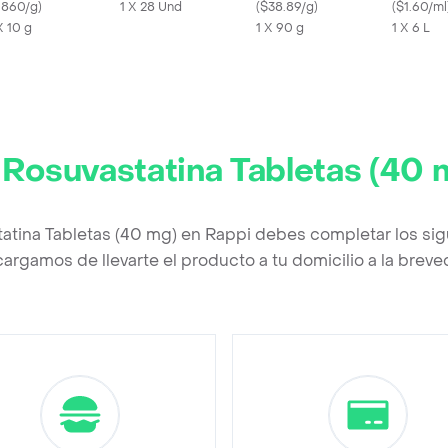
1860/g
)
1 X 28 Und
(
$38.89/g
)
(
$1.60/ml
X 10 g
1 X 90 g
1 X 6 L
r
Rosuvastatina Tabletas (40 
tatina Tabletas (40 mg) en Rappi debes completar los sig
argamos de llevarte el producto a tu domicilio a la brev