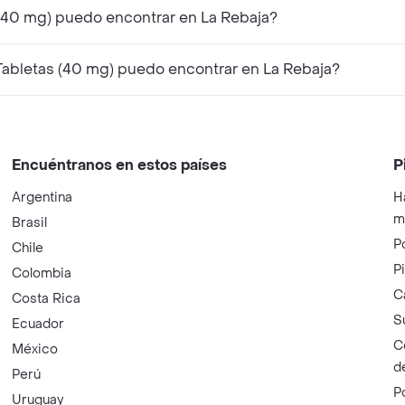
 (40 mg) puedo encontrar en La Rebaja?
abletas (40 mg) puedo encontrar en La Rebaja?
Encuéntranos en estos países
P
Argentina
H
m
Brasil
P
Chile
P
Colombia
C
Costa Rica
S
Ecuador
C
México
d
Perú
P
Uruguay