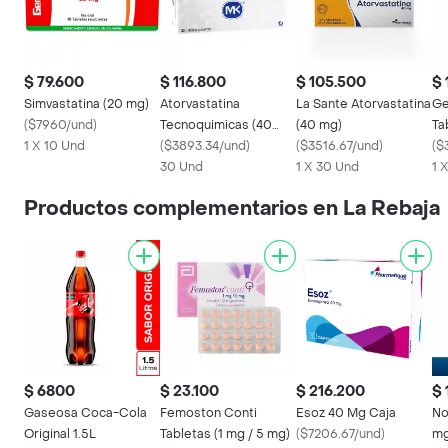
$ 79.600
$ 116.800
$ 105.500
$ 
Simvastatina (20 mg)
Atorvastatina
La Sante Atorvastatina
Ge
(
$7960/und
)
Tecnoquimicas (40
(40 mg)
Ta
1 X 10 Und
mg)
(
$3893.34/und
)
(
$3516.67/und
)
(5
(
$
30 Und
1 X 30 Und
1 
Productos complementarios en La Rebaja
$ 6800
$ 23.100
$ 216.200
$ 
Gaseosa Coca-Cola
Femoston Conti
Esoz 40 Mg Caja
No
Original 1.5L
Tabletas (1 mg / 5 mg)
(
$7206.67/und
)
mg