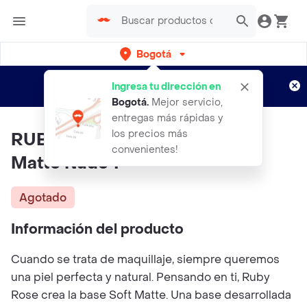
Bogotá
Regístrate
¿Nuevo en Rappi?
y disfruta de
Ingresa tu dirección en
envíos gratis por semanas
Aplican TyC
Bogotá
.
Mejor servicio,
entregas más rápidas y
los precios más
RUBY ROSE Base Liquida Soft
convenientes!
Matte Nude 1
Agotado
Información del producto
Cuando se trata de maquillaje, siempre queremos
una piel perfecta y natural. Pensando en ti, Ruby
Rose crea la base Soft Matte. Una base desarrollada