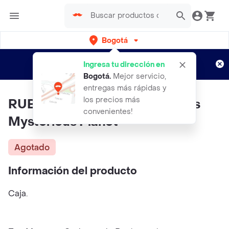
Bogotá
Regístrate
¿Nuevo en Rappi?
y disfruta de
Ingresa tu dirección en
envíos gratis por semanas
Aplican TyC
Bogotá
.
Mejor servicio,
entregas más rápidas y
los precios más
RUBY ROSE Paleta De Sombras
convenientes!
Mysterious Planet
Agotado
Información del producto
Caja.