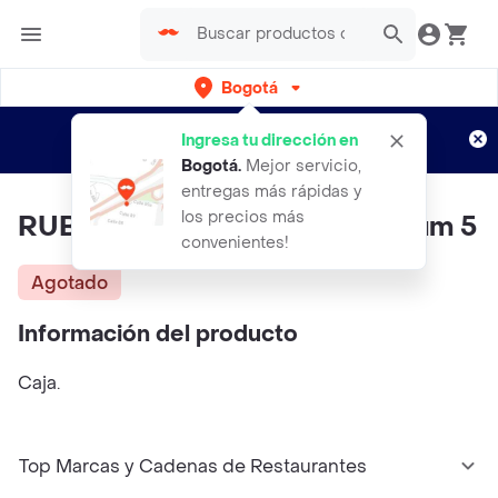
Bogotá
Regístrate
¿Nuevo en Rappi?
y disfruta de
Ingresa tu dirección en
envíos gratis por semanas
Aplican TyC
Bogotá
.
Mejor servicio,
entregas más rápidas y
los precios más
RUBY ROSE Polvo Selfie Medium 5
convenientes!
Agotado
Información del producto
Caja.
Top Marcas y Cadenas de Restaurantes