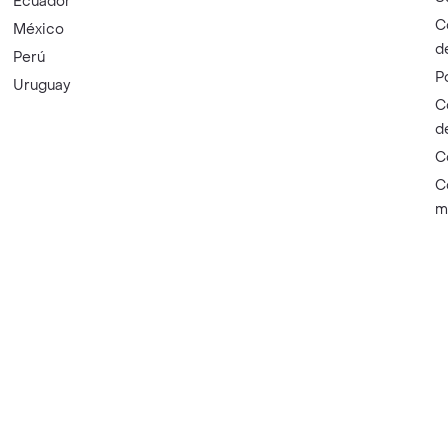
Ecuador
C
México
d
Perú
P
Uruguay
C
d
C
C
m