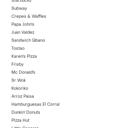
Starbucks
Subway
Crepes & Waffles
Papa John's
Juan Valdez
Sandwich Qbano
Tostao
Karen's Pizza
Frisby
Mc Donald's
Sr Wok
Kokoriko
Arroz Paisa
Hamburguesas El Corral
Dunkin' Donuts
Pizza Hut