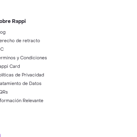
obre Rappi
log
erecho de retracto
IC
érminos y Condiciones
appi Card
olíticas de Privacidad
ratamiento de Datos
QRs
nformación Relevante
ry