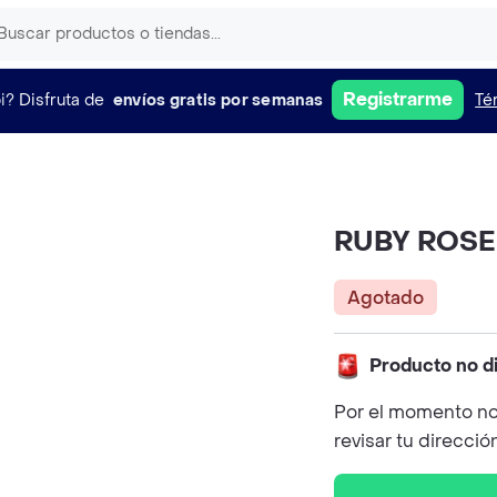
Registrarme
i?
Disfruta de
envíos gratis por semanas
Té
RUBY ROSE P
Agotado
Producto no d
Por el momento no
revisar tu direcció