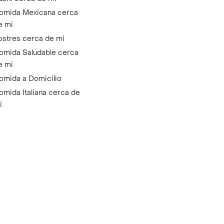
omida Mexicana cerca
e mi
ostres cerca de mi
omida Saludable cerca
e mi
omida a Domicilio
omida Italiana cerca de
i