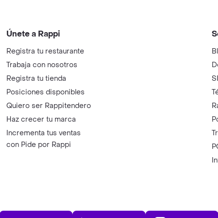
Únete a Rappi
S
Registra tu restaurante
B
Trabaja con nosotros
D
Registra tu tienda
S
Posiciones disponibles
T
Quiero ser Rappitendero
R
Haz crecer tu marca
P
Incrementa tus ventas
T
con Pide por Rappi
P
I
App Store
Play Store
AppGalle