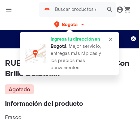
Bogotá
Regístrate
¿Nuevo en Rappi?
y disfruta de
Ingresa tu dirección en
envíos gratis por semanas
Aplican TyC
Bogotá
.
Mejor servicio,
entregas más rápidas y
los precios más
RUBY ROSE Primer Spray Fix Con
convenientes!
Brillo Goldwish
Agotado
Información del producto
Frasco.