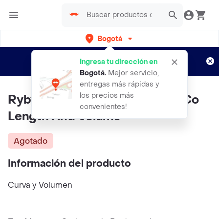
Bogotá
Regístrate
¿Nuevo en Rappi?
y disfruta de
Ingresa tu dirección en
envíos gratis por semanas
Aplican TyC
Bogotá
.
Mejor servicio,
entregas más rápidas y
los precios más
Ryby Rose Pestanina Tr O-P-I Co
convenientes!
Length And Volume
Agotado
Información del producto
Curva y Volumen