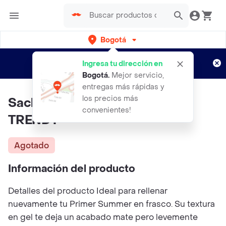
Bogotá
Regístrate
¿Nuevo en Rappi?
y disfruta de
Ingresa tu dirección en
envíos gratis por semanas
Aplican TyC
Bogotá
.
Mejor servicio,
entregas más rápidas y
los precios más
Sachet Primer Summer 30Ml
convenientes!
TRENDY
Agotado
Información del producto
Detalles del producto Ideal para rellenar
nuevamente tu Primer Summer en frasco. Su textura
en gel te deja un acabado mate pero levemente