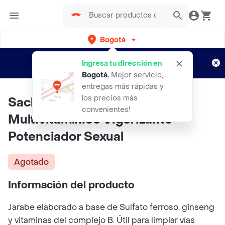
Bogotá
Regístrate
¿Nuevo en Rappi?
y disfruta de
Ingresa tu dirección en
envíos gratis por semanas
Aplican TyC
Bogotá
.
Mejor servicio,
entregas más rápidas y
los precios más
Sachet X 10ml Vitafer-l
convenientes!
Multivitamínico Vigorizante
Potenciador Sexual
Agotado
Información del producto
Jarabe elaborado a base de Sulfato ferroso, ginseng
y vitaminas del complejo B. Útil para limpiar vías