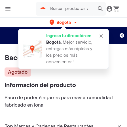
Bogotá
Regístrate
¿Nuevo en Rappi?
y disfruta de
Ingresa tu dirección en
envíos gratis por semanas
Aplican TyC
Bogotá
.
Mejor servicio,
entregas más rápidas y
los precios más
Saco De Poder 30kg
convenientes!
Agotado
Información del producto
Saco de poder 6 agarres para mayor comodidad
fabricado en lona
Top Marcas y Cadenas de Restaurantes