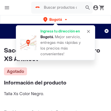
Bogotá
Regístrate
¿Nuevo en Rappi?
y disfruta de
Ingresa tu dirección en
envíos gratis por semanas
Aplican TyC
Bogotá
.
Mejor servicio,
entregas más rápidas y
los precios más
Saco Tejido Abierto Mujer Negro
convenientes!
XS Arkitect
Agotado
Información del producto
Talla Xs Color Negro.