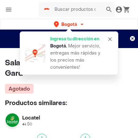
Bogotá
Regístrate
¿Nuevo en Rappi?
y disfruta de
Ingresa tu dirección en
envíos gratis por semanas
Aplican TyC
Bogotá
.
Mejor servicio,
entregas más rápidas y
los precios más
Salad To Go Box Minnie Mouse
convenientes!
Gard
Agotado
Productos similares:
Locatel
$0