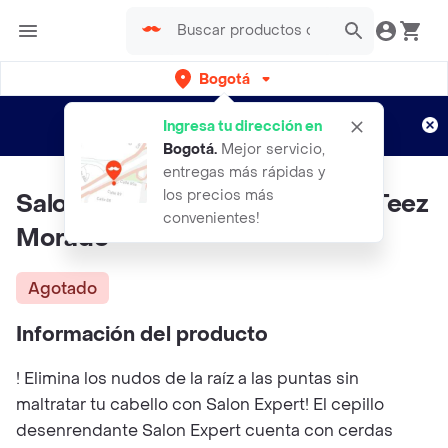
Bogotá
Regístrate
¿Nuevo en Rappi?
y disfruta de
Ingresa tu dirección en
envíos gratis por semanas
Aplican TyC
Bogotá
.
Mejor servicio,
entregas más rápidas y
los precios más
Salon Expert Cepillo Detangle Teez
convenientes!
Morado
Agotado
Información del producto
! Elimina los nudos de la raíz a las puntas sin
maltratar tu cabello con Salon Expert! El cepillo
desenrendante Salon Expert cuenta con cerdas