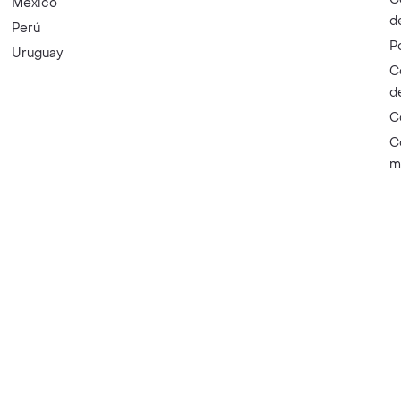
México
d
Perú
P
Uruguay
C
d
C
C
m