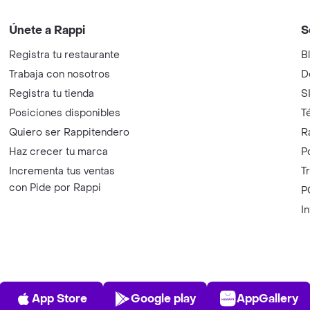
Únete a Rappi
S
Registra tu restaurante
B
Trabaja con nosotros
D
Registra tu tienda
S
Posiciones disponibles
T
Quiero ser Rappitendero
R
Haz crecer tu marca
P
Incrementa tus ventas
T
con Pide por Rappi
P
I
App Store
Play Store
AppGalle
App Store
Google play
AppGallery