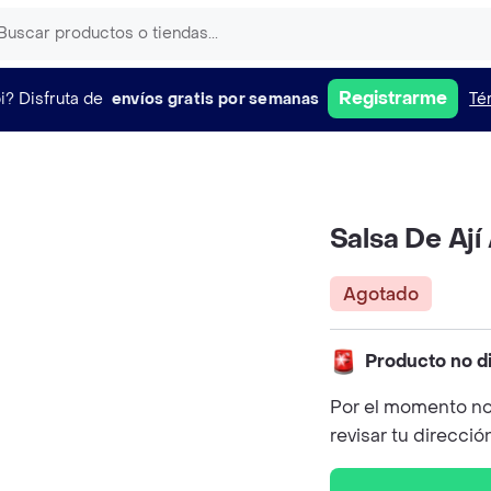
Registrarme
i?
Disfruta de
envíos gratis por semanas
Té
Salsa De Aj
Agotado
Producto no d
Por el momento no
revisar tu direcció