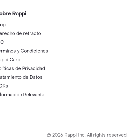
obre Rappi
log
erecho de retracto
IC
érminos y Condiciones
appi Card
olíticas de Privacidad
ratamiento de Datos
QRs
nformación Relevante
ry
©
2026
Rappi Inc. All rights reserved.