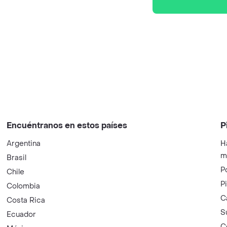
Encuéntranos en estos países
P
Argentina
H
m
Brasil
P
Chile
P
Colombia
C
Costa Rica
S
Ecuador
C