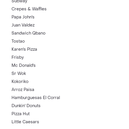
Subway
Crepes & Waffles
Papa John's
Juan Valdez
Sandwich Qbano
Tostao
Karen's Pizza
Frisby
Mc Donald's
Sr Wok
Kokoriko
Arroz Paisa
Hamburguesas El Corral
Dunkin' Donuts
Pizza Hut
Little Caesars