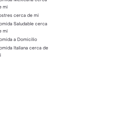
e mi
ostres cerca de mi
omida Saludable cerca
e mi
omida a Domicilio
omida Italiana cerca de
i