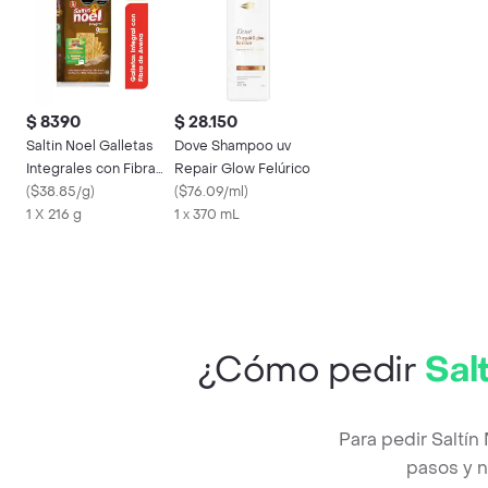
$ 8390
$ 28.150
Saltin Noel Galletas
Dove Shampoo uv
Integrales con Fibra
Repair Glow Felúrico
de Trigo y Avena
(
$38.85/g
)
(
$76.09/ml
)
1 X 216 g
1 x 370 mL
¿Cómo pedir
Sal
Para pedir Saltín
pasos y n