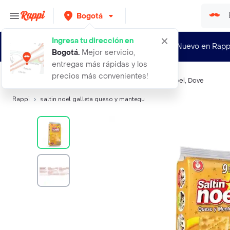
Bogotá
Ingresa tu dirección en
¿Nuevo en Rapp
Bogotá
.
Mejor servicio,
entregas más rápidas y los
precios más convenientes!
Búsquedas relacionadas:
Galletas
,
Saltin Noel
,
Dux
,
Noel
,
Dove
Rappi
saltin noel galleta queso y mantequ