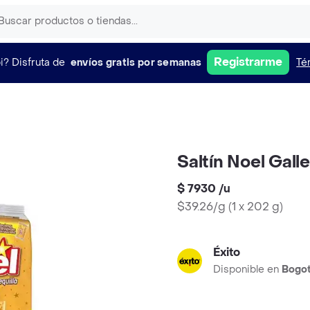
Registrarme
i?
Disfruta de
envíos gratis por semanas
Té
Saltín Noel Gall
$ 7930
/
u
$39.26/g
(
1 x 202 g
)
Éxito
Disponible en
Bogo