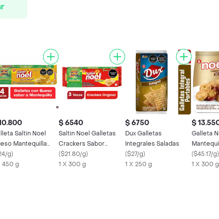
r
10.800
$ 6540
$ 6750
$ 13.55
lleta Saltin Noel
Saltin Noel Galletas
Dux Galletas
Galleta N
eso Mantequilla
Crackers Sabor
Integrales Saladas
Mantequi
co x 4 Oferta
24/g
)
Tradicional
(
$21.80/g
)
(
$27/g
)
(
$45.17/g
)
X 450 g
1 X 300 g
1 X 250 g
1 X 300 g