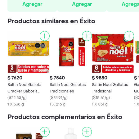
Agregar
Agregar
Agrega
Productos similares en Éxito
$ 7620
$ 7540
$ 9880
$ 
Saltin Noel Galleta
Saltín Noel Galletas
Saltín Noel Galletas
Ga
Cracker Sabor a
Tradicionales
Tradicional
Qu
Queso y Mantequilla
(
$22.55/g
)
(
$34.91/g
)
(
$18.61/g
)
Ta
(
$
1 X 338 g
1 X 216 g
1 X 531 g
1 
Productos complementarios en Éxito