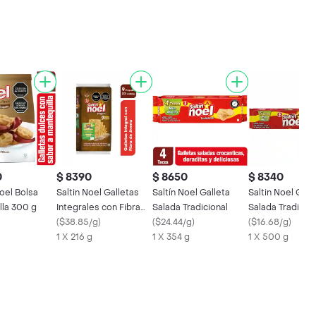
0
$ 8390
$ 8650
$ 8340
oel Bolsa
Saltin Noel Galletas
Saltín Noel Galleta
Saltin Noel Gall
lla 300 g
Integrales con Fibra
Salada Tradicional
Salada Tradicion
de Trigo y Avena
(
$38.85/g
)
(
$24.44/g
)
(
$16.68/g
)
1 X 216 g
1 X 354 g
1 X 500 g