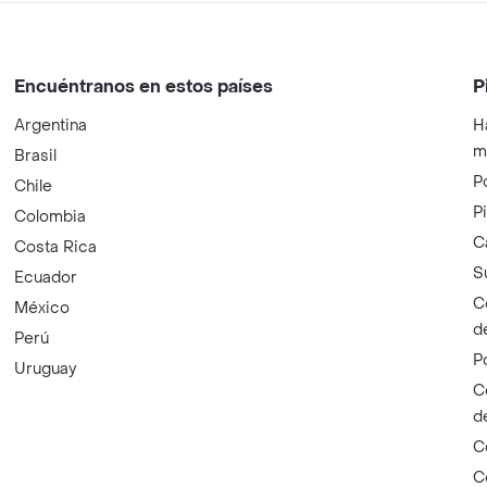
Encuéntranos en estos países
P
Argentina
H
m
Brasil
P
Chile
P
Colombia
C
Costa Rica
S
Ecuador
C
México
d
Perú
P
Uruguay
C
d
C
C