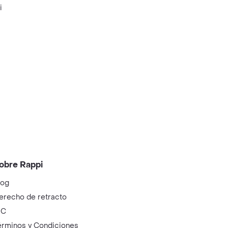
i
obre Rappi
log
erecho de retracto
IC
érminos y Condiciones