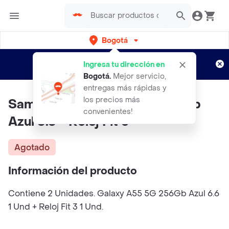
Bogotá
Regístrate
¿Nuevo en Rappi?
y disfruta de
Ingresa tu dirección en
envíos gratis por semanas
Aplican TyC
Bogotá
.
Mejor servicio,
entregas más rápidas y
los precios más
Samsung Galaxy A55 5G 256Gb
convenientes!
Azul 6.6 + Reloj Fit 3
Agotado
Información del producto
Contiene 2 Unidades. Galaxy A55 5G 256Gb Azul 6.6
1 Und + Reloj Fit 3 1 Und.