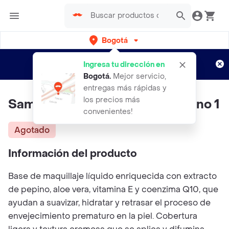
Bogotá
Regístrate
¿Nuevo en Rappi?
y disfruta de
Ingresa tu dirección en
envíos gratis por semanas
Aplican TyC
Bogotá
.
Mejor servicio,
entregas más rápidas y
los precios más
Samy Base Liquida Skin Q10 Tono 1
convenientes!
Agotado
Información del producto
Base de maquillaje líquido enriquecida con extracto
de pepino, aloe vera, vitamina E y coenzima Q10, que
ayudan a suavizar, hidratar y retrasar el proceso de
envejecimiento prematuro en la piel. Cobertura