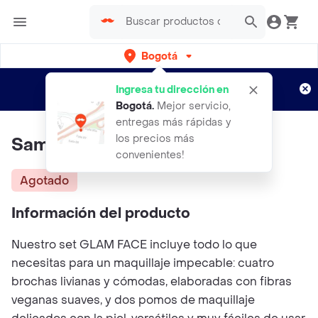
Bogotá
Regístrate
¿Nuevo en Rappi?
y disfruta de
Ingresa tu dirección en
envíos gratis por semanas
Aplican TyC
Bogotá
.
Mejor servicio,
entregas más rápidas y
los precios más
Samy Kit Glam Face
convenientes!
Agotado
Información del producto
Nuestro set GLAM FACE incluye todo lo que
necesitas para un maquillaje impecable: cuatro
brochas livianas y cómodas, elaboradas con fibras
veganas suaves, y dos pomos de maquillaje