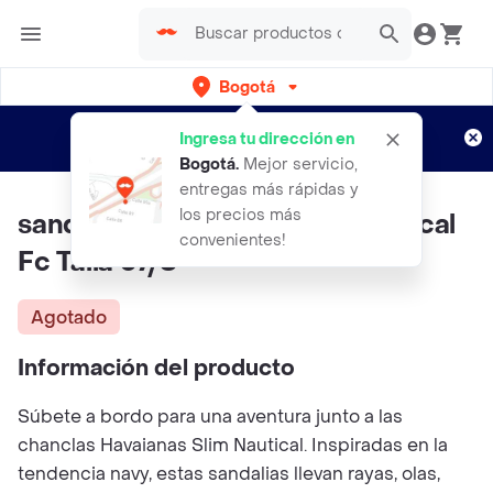
Bogotá
Regístrate
¿Nuevo en Rappi?
y disfruta de
Ingresa tu dirección en
envíos gratis por semanas
Aplican TyC
Bogotá
.
Mejor servicio,
entregas más rápidas y
los precios más
sandalias Havaianas Slim Nautical
convenientes!
Fc Talla 37/8
Agotado
Información del producto
Súbete a bordo para una aventura junto a las
chanclas Havaianas Slim Nautical. Inspiradas en la
tendencia navy, estas sandalias llevan rayas, olas,