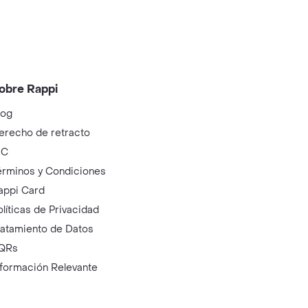
obre Rappi
log
erecho de retracto
IC
érminos y Condiciones
appi Card
olíticas de Privacidad
ratamiento de Datos
QRs
nformación Relevante