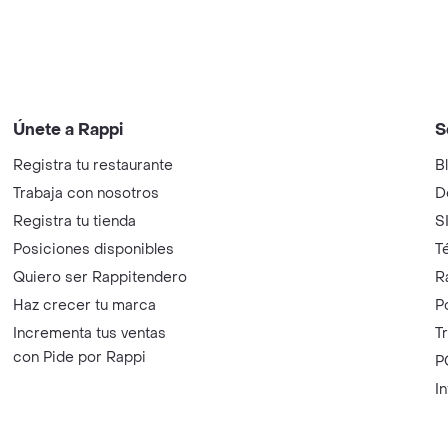
Únete a Rappi
S
Registra tu restaurante
B
Trabaja con nosotros
D
Registra tu tienda
S
Posiciones disponibles
T
Quiero ser Rappitendero
R
Haz crecer tu marca
P
Incrementa tus ventas
T
con Pide por Rappi
P
I