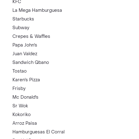
KFC
La Mega Hamburguesa
Starbucks
Subway
Crepes & Waffles
Papa John's
Juan Valdez
Sandwich Qbano
Tostao
Karen's Pizza
Frisby
Mc Donald's
Sr Wok
Kokoriko
Arroz Paisa
Hamburguesas El Corral