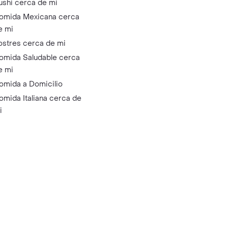
ushi cerca de mi
omida Mexicana cerca
e mi
ostres cerca de mi
omida Saludable cerca
e mi
omida a Domicilio
omida Italiana cerca de
i