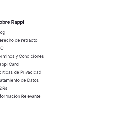
obre Rappi
log
erecho de retracto
IC
érminos y Condiciones
appi Card
olíticas de Privacidad
ratamiento de Datos
QRs
nformación Relevante