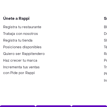
Únete a Rappi
S
Registra tu restaurante
B
Trabaja con nosotros
D
Registra tu tienda
S
Posiciones disponibles
T
Quiero ser Rappitendero
R
Haz crecer tu marca
P
Incrementa tus ventas
T
con Pide por Rappi
P
I