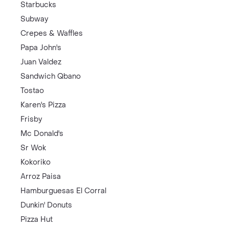
Starbucks
Subway
Crepes & Waffles
Papa John's
Juan Valdez
Sandwich Qbano
Tostao
Karen's Pizza
Frisby
Mc Donald's
Sr Wok
Kokoriko
Arroz Paisa
Hamburguesas El Corral
Dunkin' Donuts
Pizza Hut