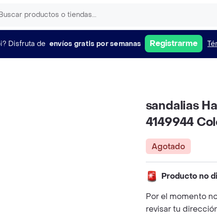
Registrarme
i?
Disfruta de
envíos gratis por semanas
Té
sandalias Ha
4149944 Colo
Agotado
Producto no d
Por el momento no
revisar tu direcció