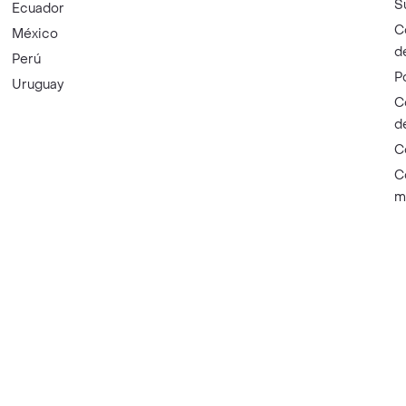
S
Ecuador
C
México
d
Perú
P
Uruguay
C
d
C
C
m