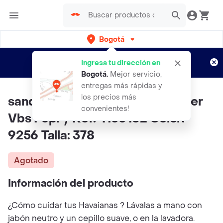
Bogotá
Regístrate
¿Nuevo en Rappi?
y disfruta de
Ingresa tu dirección en
envíos gratis por semanas
Aplican TyC
Bogotá
.
Mejor servicio,
entregas más rápidas y
los precios más
sandalias Havaianas Top Summer
convenientes!
Vbs Fcpr / Ref: 4150162 Color:
9256 Talla: 378
Agotado
Información del producto
¿Cómo cuidar tus Havaianas ? Lávalas a mano con
jabón neutro y un cepillo suave, o en la lavadora.