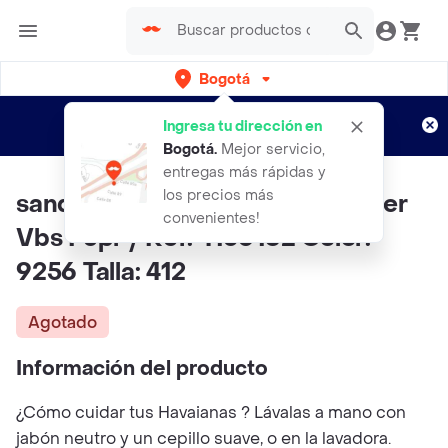
Bogotá
Regístrate
¿Nuevo en Rappi?
y disfruta de
Ingresa tu dirección en
envíos gratis por semanas
Aplican TyC
Bogotá
.
Mejor servicio,
entregas más rápidas y
los precios más
sandalias Havaianas Top Summer
convenientes!
Vbs Fcpr / Ref: 4150162 Color:
9256 Talla: 412
Agotado
Información del producto
¿Cómo cuidar tus Havaianas ? Lávalas a mano con
jabón neutro y un cepillo suave, o en la lavadora.