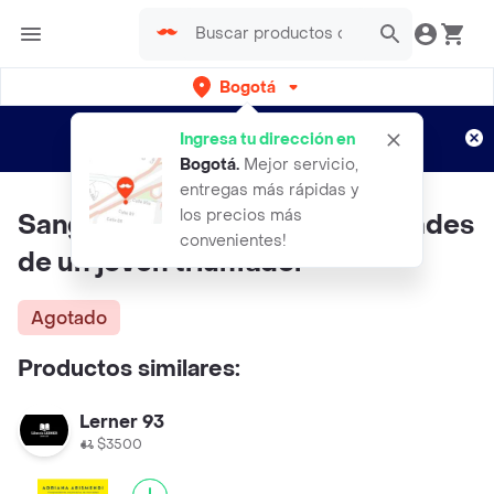
Bogotá
Regístrate
¿Nuevo en Rappi?
y disfruta de
Ingresa tu dirección en
envíos gratis por semanas
Aplican TyC
Bogotá
.
Mejor servicio,
entregas más rápidas y
los precios más
Sangre de campeón. 24 cualidades
convenientes!
de un joven triunfador
Agotado
Productos similares:
Lerner 93
$3500