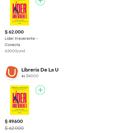
$ 62.000
Líder Irreverente -
Conecta
62000/und
Librería De La U
$4000
$ 49.600
$ 62.000