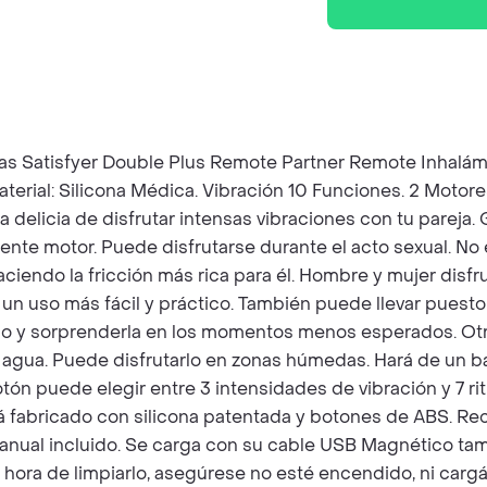
ejas Satisfyer Double Plus Remote Partner Remote Inhalá
rial: Silicona Médica. Vibración 10 Funciones. 2 Motore
 delicia de disfrutar intensas vibraciones con tu pareja. 
otente motor. Puede disfrutarse durante el acto sexual. No
aciendo la fricción más rica para él. Hombre y mujer disfr
 un uso más fácil y práctico. También puede llevar puesto 
arlo y sorprenderla en los momentos menos esperados. Otr
 agua. Puede disfrutarlo en zonas húmedas. Hará de un b
otón puede elegir entre 3 intensidades de vibración y 7 
á fabricado con silicona patentada y botones de ABS. Re
anual incluido. Se carga con su cable USB Magnético tamb
a hora de limpiarlo, asegúrese no esté encendido, ni carg