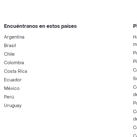
Encuéntranos en estos países
P
Argentina
H
m
Brasil
P
Chile
P
Colombia
C
Costa Rica
S
Ecuador
C
México
d
Perú
P
Uruguay
C
d
C
C