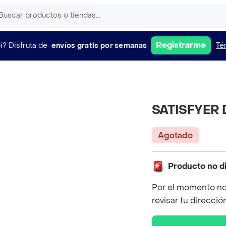
Registrarme
i?
Disfruta de
envíos gratis por semanas
Té
SATISFYER D
Agotado
Producto no d
Por el momento no
revisar tu direcció