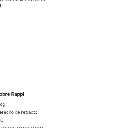
i
obre Rappi
log
erecho de retracto
IC