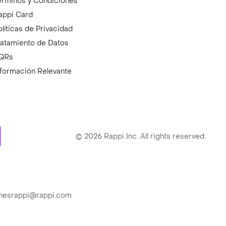
érminos y Condiciones
appi Card
olíticas de Privacidad
ratamiento de Datos
QRs
nformación Relevante
ry
©
2026
Rappi Inc. All rights reserved.
ionesrappi@rappi.com