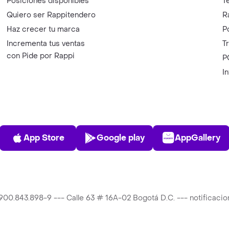
Posiciones disponibles
T
Quiero ser Rappitendero
R
Haz crecer tu marca
P
Incrementa tus ventas
T
con Pide por Rappi
P
I
App Store
Play Store
AppGalle
App Store
Google play
AppGallery
T 900.843.898-9 --- Calle 63 # 16A-02 Bogotá D.C. --- notificac