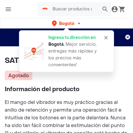
Bogotá
Regístrate
¿Nuevo en Rappi?
y disfruta de
Ingresa tu dirección en
envíos gratis por semanas
Aplican TyC
Bogotá
.
Mejor servicio,
entregas más rápidas y
los precios más
SATISFYER Embrace Meberry
convenientes!
Agotado
Información del producto
El mango del vibrador es muy práctico gracias al
anillo de retención y permite una operación fácil e
intuitiva de los botones en la parte delantera. Nunca
ha sido tan fácil combinar la estimulación del punto