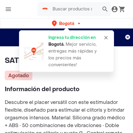
Bogotá
Regístrate
¿Nuevo en Rappi?
y disfruta de
Ingresa tu dirección en
envíos gratis por semanas
Aplican TyC
Bogotá
.
Mejor servicio,
entregas más rápidas y
los precios más
SATISFYER Mono Flex Blanco
convenientes!
Agotado
Información del producto
Descubre el placer versátil con este estimulador
flexible, diseñado para estimular el clítoris y brindar
orgasmos intensos. Material: Silicona grado médico
+ ABS • 50 combinaciones de vibraciones • Doble